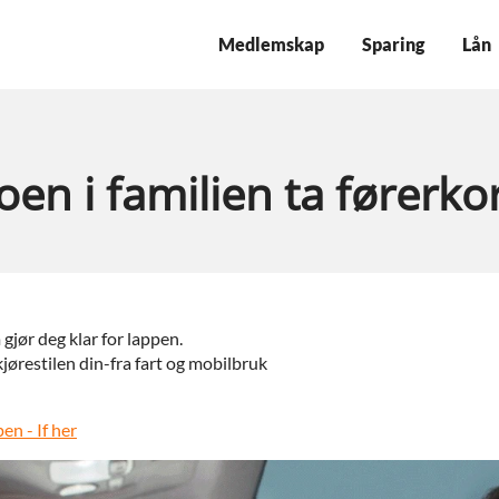
Medlemskap
Sparing
Lån
oen i familien ta førerko
gjør deg klar for lappen.
kjørestilen din-fra fart og mobilbruk
en - If her