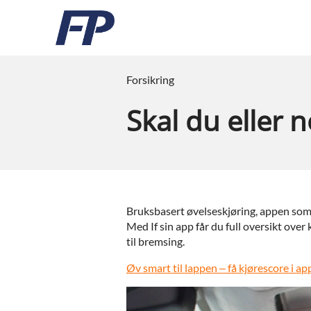
Forsikring
Skal du eller n
Bruksbasert øvelseskjøring, appen som 
Med If sin app får du full oversikt over 
til bremsing.
Øv smart til lappen – få kjørescore i app