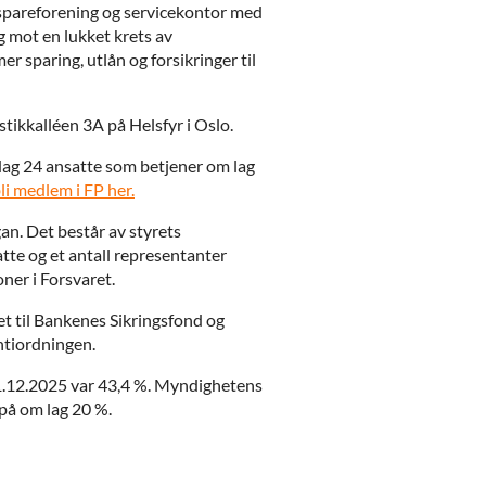
 spareforening og servicekontor med
 mot en lukket krets av
 sparing, utlån og forsikringer til
rstikkalléen 3A på Helsfyr i Oslo.
 dag 24 ansatte som betjener om lag
i medlem i FP her.
n. Det består av styrets
te og et antall representanter
er i Forsvaret.
et til Bankenes Sikringsfond og
tiordningen.
31.12.2025 var 43,4 %. Myndighetens
 på om lag 20 %.