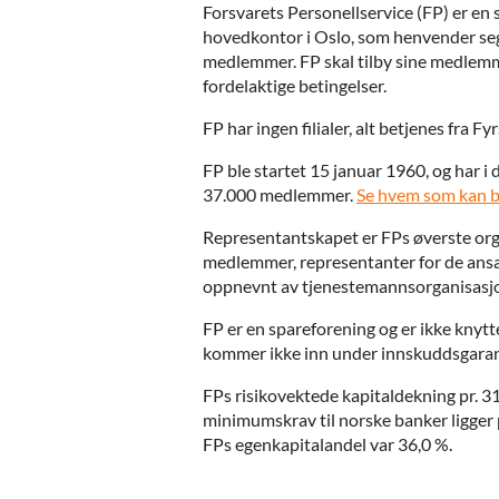
Forsvarets Personellservice (FP) er en
hovedkontor i Oslo, som henvender seg
medlemmer. FP skal tilby sine medlemmer
fordelaktige betingelser.
FP har ingen filialer, alt betjenes fra Fy
FP ble startet 15 januar 1960, og har i
37.000 medlemmer.
Se hvem som kan bl
Representantskapet er FPs øverste orga
medlemmer, representanter for de ansat
oppnevnt av tjenestemannsorganisasjon
FP er en spareforening og er ikke knytt
kommer ikke inn under innskuddsgaran
FPs risikovektede kapitaldekning pr. 
minimumskrav til norske banker ligger
FPs egenkapitalandel var 36,0 %.