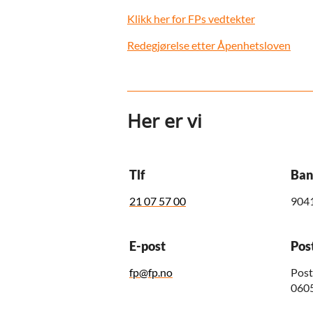
Klikk her for FPs vedtekter
Redegjørelse etter Åpenhetsloven
Her er vi
Tlf
Ban
21 07 57 00
904
E-post
Pos
fp@fp.no
Post
0605