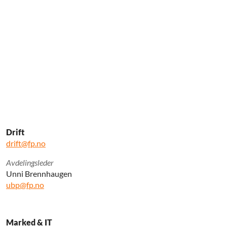
Drift
drift@fp.no
Avdelingsleder
Unni Brennhaugen
ubp@fp.no
Marked & IT