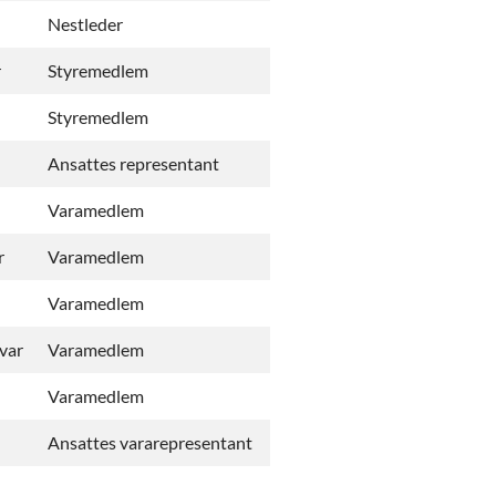
Nestleder
r
Styremedlem
Styremedlem
Ansattes representant
Varamedlem
r
Varamedlem
Varamedlem
var
Varamedlem
Varamedlem
Ansattes vararepresentant