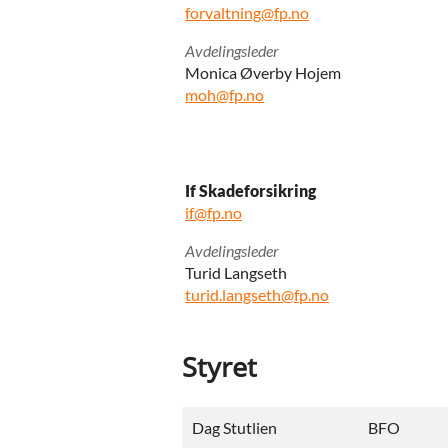
forvaltning@fp.no
Avdelingsleder
Monica Øverby Hojem
moh@fp.no
If Skadeforsikring
if@fp.no
Avdelingsleder
Turid Langseth
turid.langseth@fp.no
Styret
Dag Stutlien
BFO