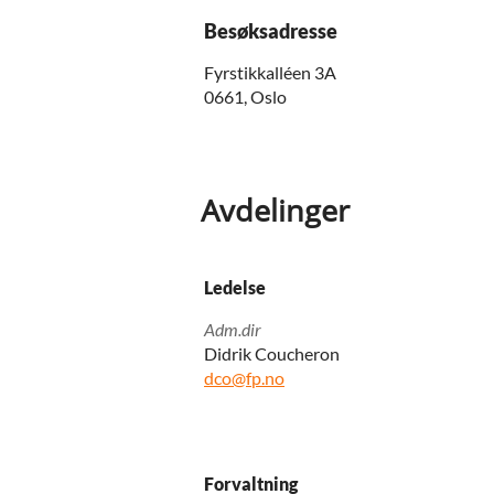
Besøksadresse
Fyrstikkalléen 3A
0661, Oslo
Avdelinger
Ledelse
Adm.dir
Didrik Coucheron
dco@fp.no
Forvaltning