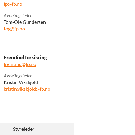
fp@fp.no
Avdelingsleder
Tom-Ole Gundersen
tog@fp.no
Fremtind forsikring
fremtind@fp.no
Avdelingsleder
Kristin Vikskjold
kristin.vikskjold@fp.no
Styreleder