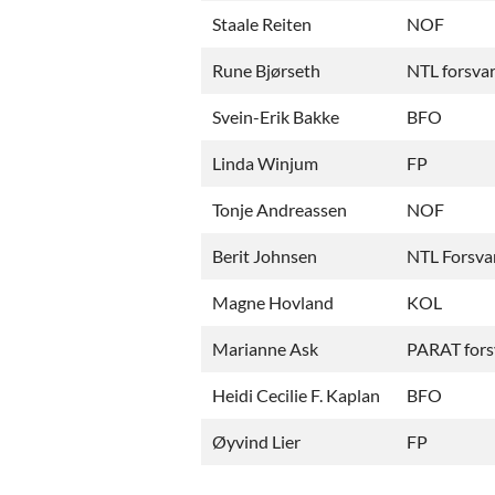
Staale Reiten
NOF
Rune Bjørseth
NTL forsva
Svein-Erik Bakke
BFO
Linda Winjum
FP
Tonje Andreassen
NOF
Berit Johnsen
NTL Forsva
Magne Hovland
KOL
Marianne Ask
PARAT fors
Heidi Cecilie F. Kaplan
BFO
Øyvind Lier
FP