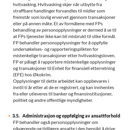
hvitvasking. Hvitvasking skjer når utbytte fra
straffbare handlinger forvandles til midler som
fremstår som lovlig ervervet gjennom transaksjoner
eller på annen måte. Et av formålene med FPs
behandling av personopplysninger er dermed å se til
at FPs tjenester ikke kan bli misbrukt til slike formål.
FP behandler personopplysninger for å oppfylle
undersøkelses- og rapporteringsplikten for
mistenkelige transaksjoner etter hvitvaskingsloven.
FP er pålagt å rapportere mistenkelige opplysninger
og transaksjoner til Enhet for finansiell etterretning
(EFE) hos Økokrim.
Opplysninger til dette arbeidet kan oppbevares i
inntil ti år etter at de er registrert, og kan innhentes
fra eller utleveres til banker og finansinstitusjoner,
politiet og andre offentlige myndigheter.
3.5. Administrasjon og oppfølging av ansattforhold
FP behandler også personopplysninger om
nåværende og tidligere ansatte i den hensikt å drive