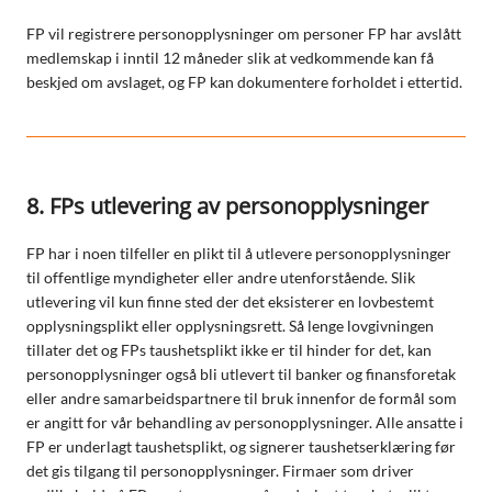
FP vil registrere personopplysninger om personer FP har avslått
medlemskap i inntil 12 måneder slik at vedkommende kan få
beskjed om avslaget, og FP kan dokumentere forholdet i ettertid.
8. FPs utlevering av personopplysninger
FP har i noen tilfeller en plikt til å utlevere personopplysninger
til offentlige myndigheter eller andre utenforstående. Slik
utlevering vil kun finne sted der det eksisterer en lovbestemt
opplysningsplikt eller opplysningsrett. Så lenge lovgivningen
tillater det og FPs taushetsplikt ikke er til hinder for det, kan
personopplysninger også bli utlevert til banker og finansforetak
eller andre samarbeidspartnere til bruk innenfor de formål som
er angitt for vår behandling av personopplysninger. Alle ansatte i
FP er underlagt taushetsplikt, og signerer taushetserklæring før
det gis tilgang til personopplysninger. Firmaer som driver