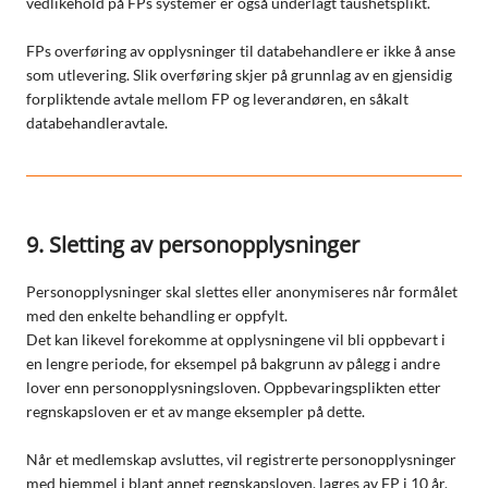
vedlikehold på FPs systemer er også underlagt taushetsplikt.
FPs overføring av opplysninger til databehandlere er ikke å anse
som utlevering. Slik overføring skjer på grunnlag av en gjensidig
forpliktende avtale mellom FP og leverandøren, en såkalt
databehandleravtale.
9. Sletting av personopplysninger
Personopplysninger skal slettes eller anonymiseres når formålet
med den enkelte behandling er oppfylt.
Det kan likevel forekomme at opplysningene vil bli oppbevart i
en lengre periode, for eksempel på bakgrunn av pålegg i andre
lover enn personopplysningsloven. Oppbevaringsplikten etter
regnskapsloven er et av mange eksempler på dette.
Når et medlemskap avsluttes, vil registrerte personopplysninger
med hjemmel i blant annet regnskapsloven, lagres av FP i 10 år.