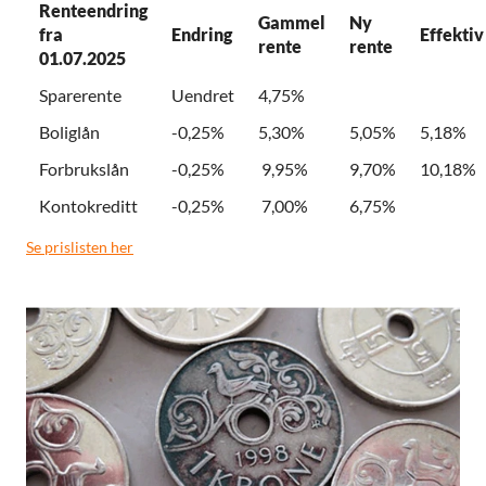
Renteendring
Gammel
Ny
fra
Endring
Effektiv
rente
rente
01.07.2025
Sparerente
Uendret
4,75%
Boliglån
-0,25%
5,30%
5,05%
5,18%
Forbrukslån
-0,25%
9,95%
9,70%
10,18%
Kontokreditt
-0,25%
7,00%
6,75%
Se prislisten her