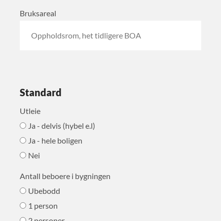
Bruksareal
Standard
Utleie
Ja - delvis (hybel e.l)
Ja - hele boligen
Nei
Antall beboere i bygningen
Ubebodd
1 person
2 personer